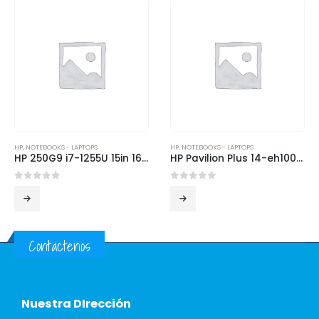
HP
,
NOTEBOOKS - LAPTOPS
HP
,
NOTEBOOKS - LAPTOPS
HP 250G9 i7-1255U 15in 16GB 512GB SSD FreeDos
HP Pavilion Plus 14-eh1002la 14in I5-1340P 16GB 512GB Win
0
out of 5
0
out of 5
Contactenos
Nuestra DIrección