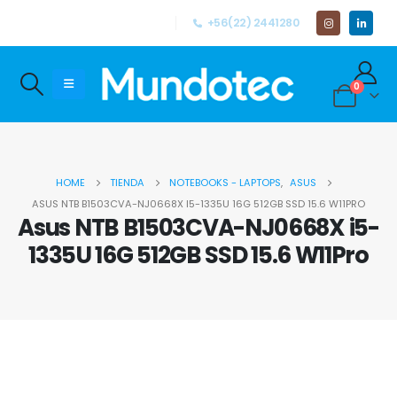
+56(22) 2441280
0
HOME
TIENDA
NOTEBOOKS - LAPTOPS
,
ASUS
ASUS NTB B1503CVA-NJ0668X I5-1335U 16G 512GB SSD 15.6 W11PRO
Asus NTB B1503CVA-NJ0668X i5-
1335U 16G 512GB SSD 15.6 W11Pro