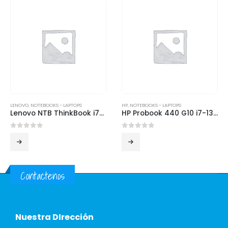
LENOVO
,
NOTEBOOKS - LAPTOPS
HP
,
NOTEBOOKS - LAPTOPS
Lenovo NTB ThinkBook i7-13700H 16GB 512GB 14inch Win11Pro
HP Probook 440 G10 i7-1355U 16GB 512GB SSD 14 FHD Win11 Pro
0
out of 5
0
out of 5
Contactenos
Nuestra DIrección