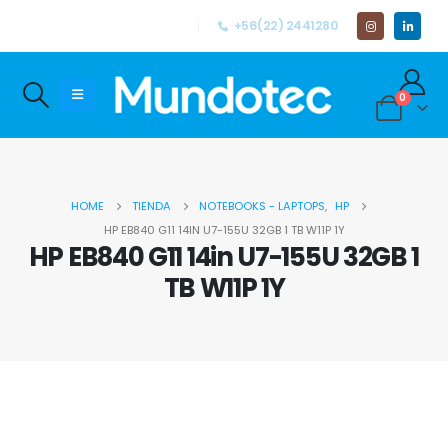
+56(22) 2441280
0
HOME
TIENDA
NOTEBOOKS - LAPTOPS
,
HP
HP EB840 G11 14IN U7-155U 32GB 1 TB W11P 1Y
HP EB840 G11 14in U7-155U 32GB 1
TB W11P 1Y