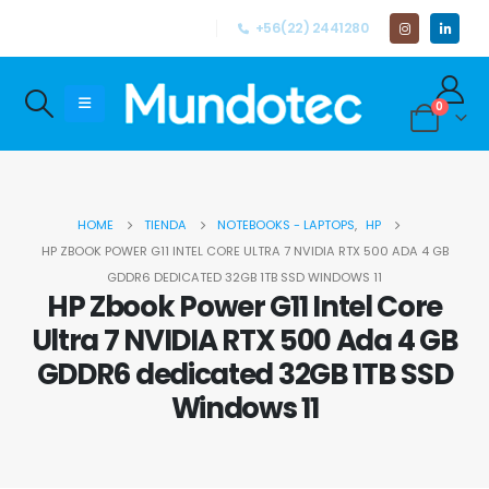
+56(22) 2441280
0
HOME
TIENDA
NOTEBOOKS - LAPTOPS
,
HP
HP ZBOOK POWER G11 INTEL CORE ULTRA 7 NVIDIA RTX 500 ADA 4 GB
GDDR6 DEDICATED 32GB 1TB SSD WINDOWS 11
HP Zbook Power G11 Intel Core
Ultra 7 NVIDIA RTX 500 Ada 4 GB
GDDR6 dedicated 32GB 1TB SSD
Windows 11