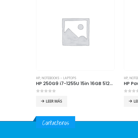
HP
,
NOTEBOOKS - LAPTOPS
HP
,
NOTE
HP 250G9 i7-1255U 15in 16GB 512GB SSD FreeDos
0
out of 5
0
out 
LEER MÁS
LE
Contactenos