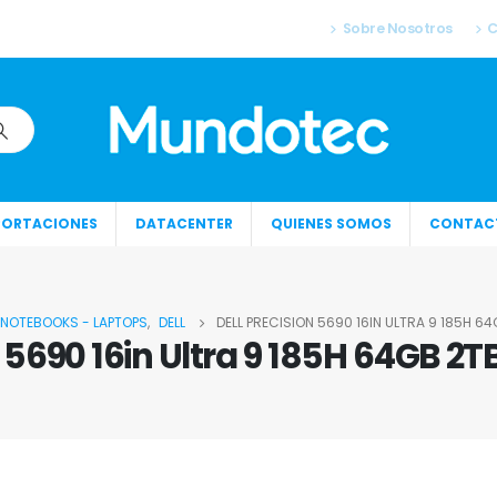
Sobre Nosotros
C
PORTACIONES
DATACENTER
QUIENES SOMOS
CONTAC
NOTEBOOKS - LAPTOPS
,
DELL
DELL PRECISION 5690 16IN ULTRA 9 185H 6
 5690 16in Ultra 9 185H 64GB 2T