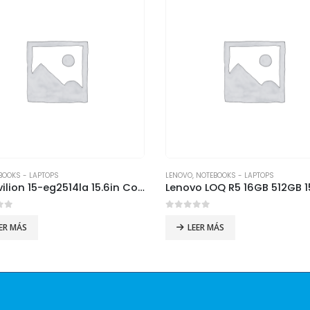
BOOKS - LAPTOPS
LENOVO
,
NOTEBOOKS - LAPTOPS
HP Pavilion 15-eg2514la 15.6in Core i5-1235U 8GB 512GB SSD
of 5
0
out of 5
ER MÁS
LEER MÁS