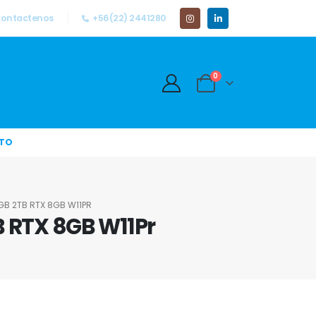
ontactenos
+56(22) 2441280
0
TO
4GB 2TB RTX 8GB W11PR
B RTX 8GB W11Pr