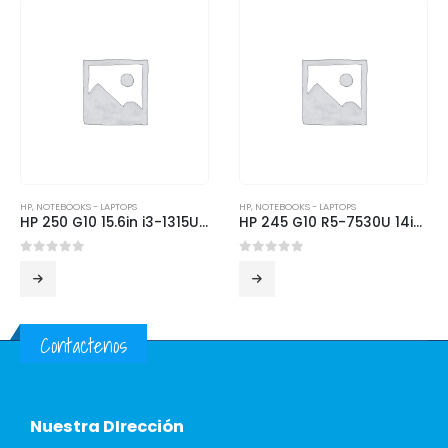
HP
,
NOTEBOOKS - LAPTOPS
HP
,
NOTEBOOKS - LAPTOPS
HP 250 G10 15.6in i3-1315U 15 8GB 256 GB Freedos 1y
HP 245 G10 R5-7530U 14in 8GB 512GB SSD Win11 Home
0
out of 5
0
out of 5
Contactenos
Nuestra DIrección